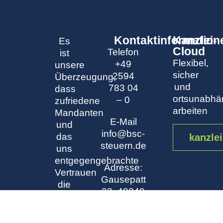
Kontaktinformation
Kanzlei-
Es
Cloud
Telefon
ist
Flexibel,
+49
unsere
sicher
2594
Überzeugung,
und
783 04
dass
ortsunabhä
– 0
zufriedene
arbeiten
Mandanten
E-Mail
und
info@bsc-
das
kanzlei
steuern.de
uns
entgegengebrachte
Adresse:
Vertrauen
Gausepatt
die
33, 48249
beste
Dülmen
Referenz
für